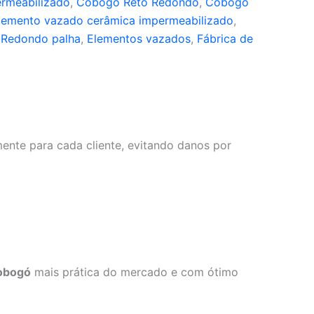
rmeabilizado
,
Cobogó Reto Redondo
,
Cobogó
lemento vazado cerâmica impermeabilizado
,
 Redondo palha
,
Elementos vazados
,
Fábrica de
ente para cada cliente, evitando danos por
obogó
mais prática do mercado e com ótimo