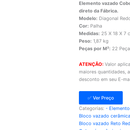
Elemento vazado Cobo
direto da Fábrica.
Modelo:
Diagonal Red
Cor:
Palha
Medidas:
25 X 18 X 7 
Peso:
1,87 kg
Peças por M²:
22 Peça
ATENÇÃO:
Valor apli
maiores quantidades, a
desconto em seu E-mai
✅ Ver Preço
Categorias:
- Elemento
Bloco vazado cerâmica
Bloco vazado Reto Re