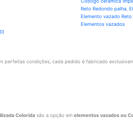
Cobogó cerâmica impe
Reto Redondo palha
,
E
Elemento vazado Reto
Elementos vazados
0)
 perfeitas condições, cada pedido é fabricado exclusivam
izada Colorida
são a opção em
elementos vazados ou C