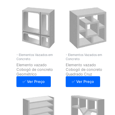
- Elementos Vazados em
- Elementos Vazados em
Concreto
Concreto
Elemento vazado
Elemento vazado
Cobogó de concreto
Cobogó de concreto
Geométrico
Quadrado Cruz
✅ Ver Preço
✅ Ver Preço