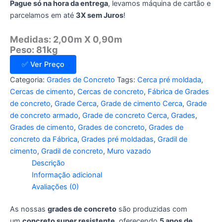
Pague só na hora da entrega
, levamos máquina de cartão e
parcelamos em até
3X sem Juros
!
Medidas: 2,00m X 0,90m
Peso: 81kg
✅ Ver Preço
Categoria:
Grades de Concreto
Tags:
Cerca pré moldada
,
Cercas de cimento
,
Cercas de concreto
,
Fábrica de Grades
de concreto
,
Grade Cerca
,
Grade de cimento Cerca
,
Grade
de concreto armado
,
Grade de concreto Cerca
,
Grades
,
Grades de cimento
,
Grades de concreto
,
Grades de
concreto da Fábrica
,
Grades pré moldadas
,
Gradil de
cimento
,
Gradil de concreto
,
Muro vazado
Descrição
Informação adicional
Avaliações (0)
As nossas
grades de concreto
são produzidas com
um
concreto super resistente
, oferecendo
5 anos de