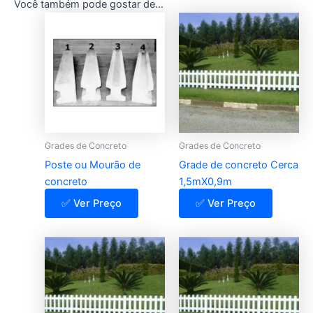
Você também pode gostar de…
Grades de Concreto
Grades de Concreto
Poste ou Mourão de
Grade de concreto Cerca
concreto
1,5mX0,9m
✅ Ver Preço
✅ Ver Preço