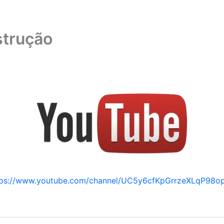
strução
tps://www.youtube.com/channel/UC5y6cfKpGrrzeXLqP98o