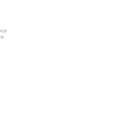
oco
co