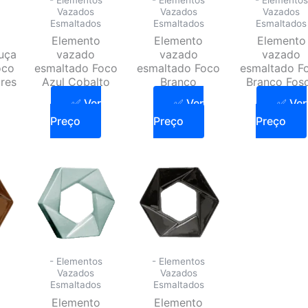
Vazados
Vazados
Vazados
Esmaltados
Esmaltados
Esmaltados
Elemento
Elemento
Elemento
uça
vazado
vazado
vazado
oco
esmaltado Foco
esmaltado Foco
esmaltado F
res
Azul Cobalto
Branco
Branco Fos
✅ Ver
✅ Ver
✅ Ver
Preço
Preço
Preço
- Elementos
- Elementos
Vazados
Vazados
Esmaltados
Esmaltados
Elemento
Elemento