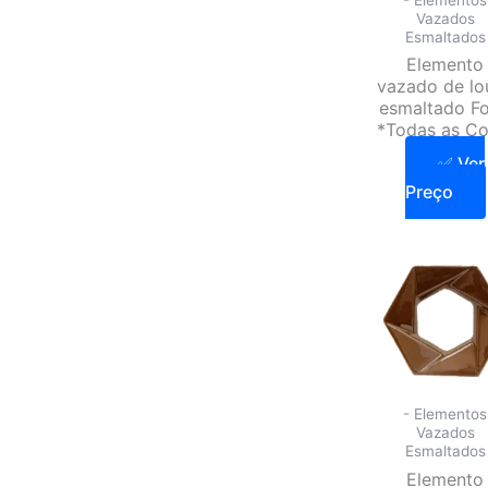
Vazados
Esmaltados
Elemento
vazado de lo
esmaltado F
*Todas as Co
✅ Ver
Preço
- Elementos
Vazados
Esmaltados
Elemento