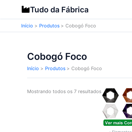
Ir
Tudo da Fábrica
para
o
Início
Produtos
Cobogó Foco
conteúdo
Cobogó Foco
Início
Produtos
Cobogó Foco
Mostrando todos os 7 resultados
- Elementos