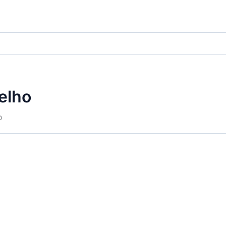
elho
o