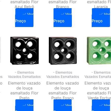
r
esmaltado Flor
esmaltado Flor
esmaltado Fl
Azul Retrô
Branco
Laranja
✅ Ver
✅ Ver
✅ Ver
Preço
Preço
Preço
- Elementos
- Elementos
- Elementos
os
Vazados Esmaltados
Vazados Esmaltados
Vazados Esmalt
do
Elemento vazado
Elemento vazado
Elemento vaz
de louça
de louça
de louça
r
esmaltado Flor
esmaltado Flor
esmaltado Fl
Preto
Preto Fosco
Verde Fortu
✅ Ver
✅ Ver
✅ Ver