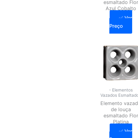
esmaltado Flo
Azul Cobalto
✅ Ver
Preço
- Elementos
Vazados Esmaltad
Elemento vaza
de louça
esmaltado Flo
Platina
✅ Ver