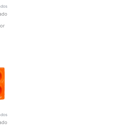
ados
ado
or
ados
ado