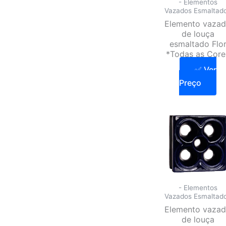
- Elementos
Vazados Esmaltad
Elemento vaza
de louça
esmaltado Flo
*Todas as Core
✅ Ver
Preço
- Elementos
Vazados Esmaltad
Elemento vaza
de louça