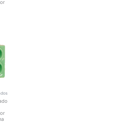
or
ados
ado
or
na