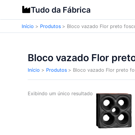
Ir
Tudo da Fábrica
para
o
Início
Produtos
Bloco vazado Flor preto fosc
conteúdo
Bloco vazado Flor pret
Início
Produtos
Bloco vazado Flor preto f
Exibindo um único resultado