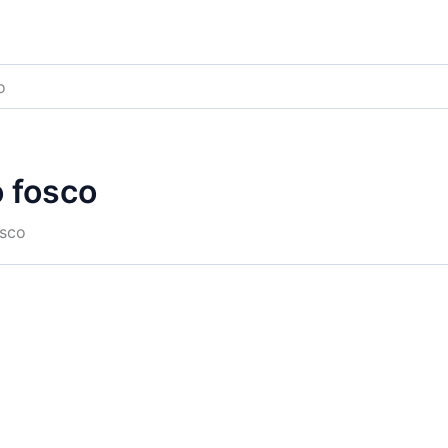
o
o fosco
osco