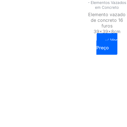
- Elementos Vazados
em Concreto
Elemento vazado
de concreto 16
furos
39x39x8cm
✅ Ver
Preço